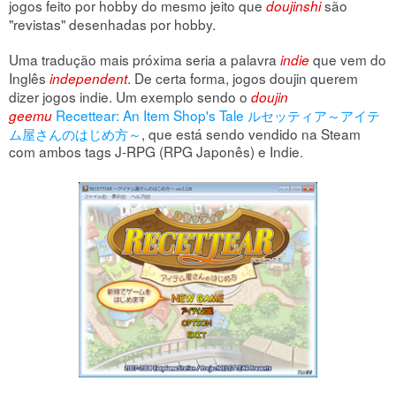
jogos feito por hobby do mesmo jeito que
são
doujinshi
"revistas" desenhadas por hobby.
Uma tradução mais próxima seria a palavra
que vem do
indie
Inglês
. De certa forma, jogos doujin querem
independent
dizer jogos indie. Um exemplo sendo o
doujin
Recettear: An Item Shop's Tale ルセッティア～アイテ
geemu
ム屋さんのはじめ方～
, que está sendo vendido na Steam
com ambos tags J-RPG (RPG Japonês) e Indie.