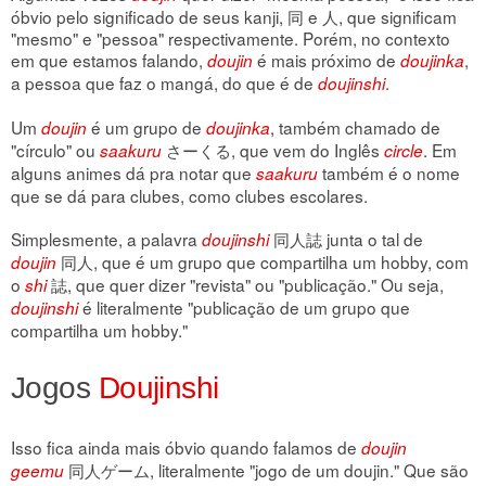
óbvio pelo significado de seus kanji, 同 e 人, que significam
"mesmo" e "pessoa" respectivamente. Porém, no contexto
em que estamos falando,
é mais próximo de
,
doujin
doujinka
a pessoa que faz o mangá, do que é de
.
doujinshi
Um
é um grupo de
, também chamado de
doujin
doujinka
"círculo" ou
さーくる, que vem do Inglês
. Em
saakuru
circle
alguns animes dá pra notar que
também é o nome
saakuru
que se dá para clubes, como clubes escolares.
Simplesmente, a palavra
同人誌 junta o tal de
doujinshi
同人, que é um grupo que compartilha um hobby, com
doujin
o
誌, que quer dizer "revista" ou "publicação." Ou seja,
shi
é literalmente "publicação de um grupo que
doujinshi
compartilha um hobby."
Jogos
Doujinshi
Isso fica ainda mais óbvio quando falamos de
doujin
同人ゲーム, literalmente "jogo de um doujin." Que são
geemu