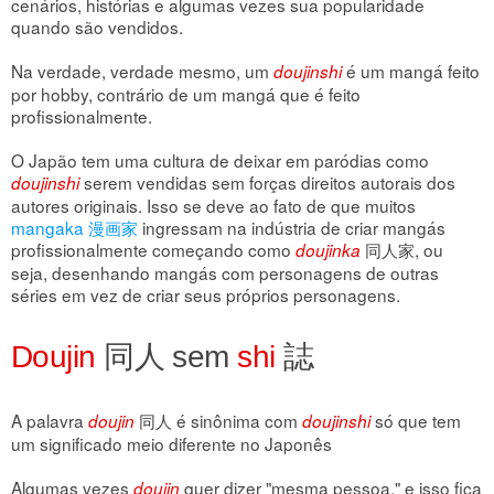
cenários, histórias e algumas vezes sua popularidade
quando são vendidos.
Na verdade, verdade mesmo, um
é um mangá feito
doujinshi
por hobby, contrário de um mangá que é feito
profissionalmente.
O Japão tem uma cultura de deixar em paródias como
serem vendidas sem forças direitos autorais dos
doujinshi
autores originais. Isso se deve ao fato de que muitos
mangaka 漫画家
ingressam na indústria de criar mangás
profissionalmente começando como
同人家, ou
doujinka
seja, desenhando mangás com personagens de outras
séries em vez de criar seus próprios personagens.
Doujin
同人 sem
shi
誌
A palavra
同人 é sinônima com
só que tem
doujin
doujinshi
um significado meio diferente no Japonês
Algumas vezes
quer dizer "mesma pessoa," e isso fica
doujin