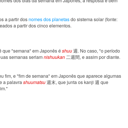
 nomes dos dias da semana em Japonês, a resposta é bem
s a partir dos
nomes dos planetas
do sistema solar (fonte:
eados a partir dos cinco elementos.
r é que "semana" em Japonês é
shuu
週. No caso, "o período
as semanas seriam
nishuukan
二週間, e assim por diante.
eu fim, e "fim de semana" em Japonês que aparece algumas
e a palavra
shuumatsu
週末, que junta os kanji 週 que
im."