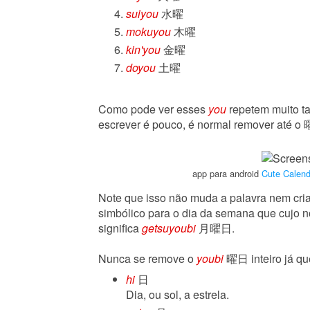
suiyou
水曜
mokuyou
木曜
kin'you
金曜
doyou
土曜
Como pode ver esses
you
repetem muito t
escrever é pouco, é normal remover até o 
app para android
Cute Calend
Note que isso não muda a palavra nem cria
simbólico para o dia da semana que cujo 
significa
getsuyoubi
月曜日.
Nunca se remove o
youbi
曜日 inteiro já que
hi
日
Dia, ou sol, a estrela.