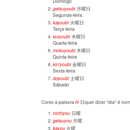
Domingo
getsuyoubi
月曜日
Segunda-feira.
kayoubi
火曜日
Terça-feira
suiyoubi
水曜日
Quarta-feira
mokuyoubi
木曜日
Quinta-feira
kin'youbi
金曜日
Sexta-feira
doyoubi
土曜日
Sábado
Como a palavra
hi
日quer dizer "dia" é nor
nichiyou
日曜
getsuyou
月曜
kayou
火曜