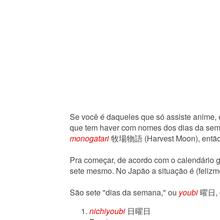
Se você é daqueles que só assiste anime, 
que tem haver com nomes dos dias da se
monogatari
牧場物語 (Harvest Moon), então a 
Pra começar, de acordo com o calendário gr
sete mesmo. No Japão a situação é (feliz
São sete "dias da semana," ou
youbi
曜日, q
nichiyoubi
日曜日