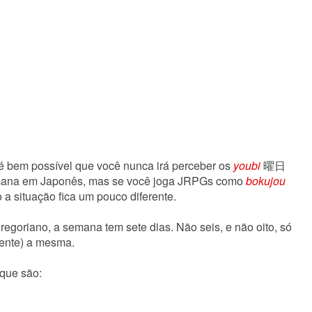
é bem possível que você nunca irá perceber os
youbi
曜日
mana em Japonês, mas se você joga JRPGs como
bokujou
situação fica um pouco diferente.
egoriano, a semana tem sete dias. Não seis, e não oito, só
mente) a mesma.
ue são: