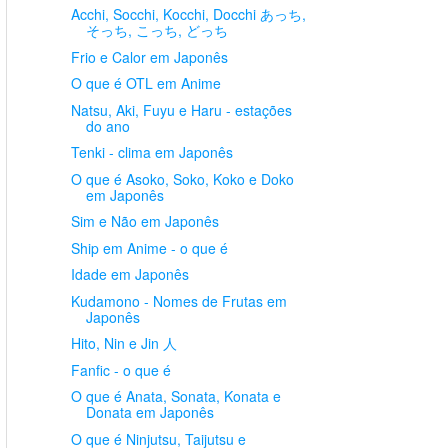
Acchi, Socchi, Kocchi, Docchi あっち,
そっち, こっち, どっち
Frio e Calor em Japonês
O que é OTL em Anime
Natsu, Aki, Fuyu e Haru - estações
do ano
Tenki - clima em Japonês
O que é Asoko, Soko, Koko e Doko
em Japonês
Sim e Não em Japonês
Ship em Anime - o que é
Idade em Japonês
Kudamono - Nomes de Frutas em
Japonês
Hito, Nin e Jin 人
Fanfic - o que é
O que é Anata, Sonata, Konata e
Donata em Japonês
O que é Ninjutsu, Taijutsu e