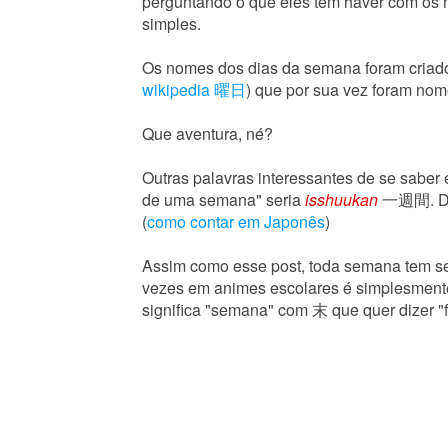
perguntando o que eles tem haver com os
simples.
Os nomes dos dias da semana foram criado
wikipedia 曜日
) que por sua vez foram nom
Que aventura, né?
Outras palavras interessantes de se sabe
de uma semana" seria
isshuukan
一週間. Du
(
como contar em Japonês
)
Assim como esse post, toda semana tem s
vezes em animes escolares é simplesment
significa "semana" com 末 que quer dizer "f