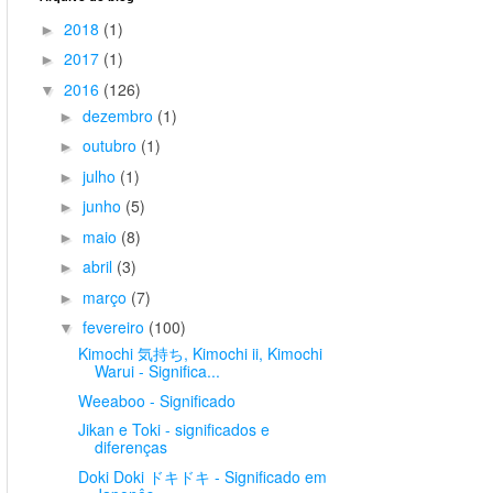
2018
(1)
►
2017
(1)
►
2016
(126)
▼
dezembro
(1)
►
outubro
(1)
►
julho
(1)
►
junho
(5)
►
maio
(8)
►
abril
(3)
►
março
(7)
►
fevereiro
(100)
▼
Kimochi 気持ち, Kimochi ii, Kimochi
Warui - Significa...
Weeaboo - Significado
Jikan e Toki - significados e
diferenças
Doki Doki ドキドキ - Significado em