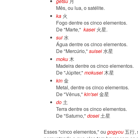
getsu
月
Mês, ou lua, o satélite.
ka
火
Fogo dentre os cinco elementos.
De "Marte,"
kasei
火星.
sui
水
Água dentre os cinco elementos.
De "Mercúrio,"
suisei
水星
moku
木
Madeira dentre os cinco elementos.
De "Júpiter,"
mokusei
木星
kin
金
Metal, dentre os cinco elementos.
De "Vênus,"
kin'sei
金星
do
土
Terra dentre os cinco elementos.
De "Saturno,"
dosei
土星
Esses "cinco elementos," ou
gogyou
五行, 