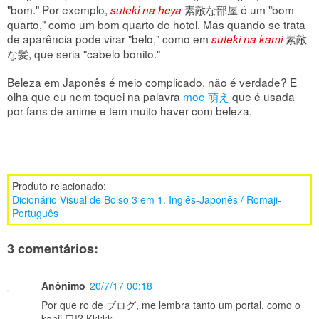
"bom." Por exemplo,
素敵な部屋 é um "bom
suteki na heya
quarto," como um bom quarto de hotel. Mas quando se trata
de aparência pode virar "belo," como em
素敵
suteki na kami
な髪, que seria "cabelo bonito."
Beleza em Japonês é meio complicado, não é verdade? E
olha que eu nem toquei na palavra
moe 萌え
que é usada
por fans de anime e tem muito haver com beleza.
Produto relacionado:
Dicionário Visual de Bolso 3 em 1. Inglês-Japonês / Romaji-
Português
3 comentários:
Anônimo
20/7/17 00:18
Por que ro de ブログ, me lembra tanto um portal, como o
kanji 口!? Kkkkk