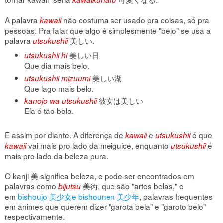
A palavra
não costuma ser usado pra coisas, só pra
kawaii
pessoas. Pra falar que algo é simplesmente "belo" se usa a
palavra
美しい.
utsukushii
美しい日
utsukushii hi
Que dia mais belo.
美しい湖
utsukushii mizuumi
Que lago mais belo.
彼女は美しい
kanojo wa utsukushii
Ela é tão bela.
E assim por diante. A diferença de
e
é que
kawaii
utsukushii
vai mais pro lado da meiguice, enquanto
é
kawaii
utsukushii
mais pro lado da beleza pura.
O kanji 美 significa beleza, e pode ser encontrados em
palavras como
美術, que são "artes belas," e
bijutsu
em
bishoujo 美少女e bishounen 美少年
, palavras frequentes
em animes que querem dizer "garota bela" e "garoto belo"
respectivamente.