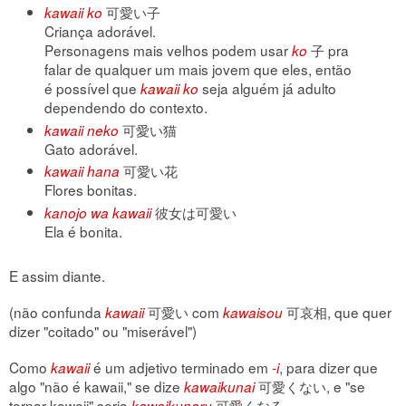
可愛い子
kawaii ko
Criança adorável.
Personagens mais velhos podem usar
子 pra
ko
falar de qualquer um mais jovem que eles, então
é possível que
seja alguém já adulto
kawaii ko
dependendo do contexto.
可愛い猫
kawaii neko
Gato adorável.
可愛い花
kawaii hana
Flores bonitas.
彼女は可愛い
kanojo wa kawaii
Ela é bonita.
E assim diante.
(não confunda
可愛い com
可哀相, que quer
kawaii
kawaisou
dizer "coitado" ou "miserável")
Como
é um adjetivo terminado em
, para dizer que
kawaii
-i
algo "não é kawaii," se dize
可愛くない, e "se
kawaikunai
tornar kawaii" seria
可愛くなる.
kawaikunaru