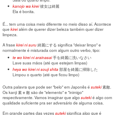
彼女は綺麗
kanojo wa kirei
Ela é bonita.
É... tem uma coisa meio diferente no meio disso aí. Acontece
que
além de querer dizer beleza também quer dizer
kirei
limpeza.
A frase
綺麗にする significa "deixar limpo" e
kirei ni suru
normalmente é misturada com algum outro verbo, tipo:
手を綺麗に洗いなさい
te wo kirei ni arainasai
Lave suas mãos (até que estejam limpas)
部屋を綺麗に掃除した
heya wo kirei ni souji shita
Limpou o quarto (até que ficou limpo)
Outra palavra que pode ser "belo" em Japonês é
素敵.
suteki
Os kanji 素 e 敵 são de "elemento" e "inimigo"
respectivamente. Vamos imaginar que algo
é algo com
suteki
qualidade suficiente pra ser adversário de alguma coisa.
Em grande partes das vezes
significa algo que é
suteki