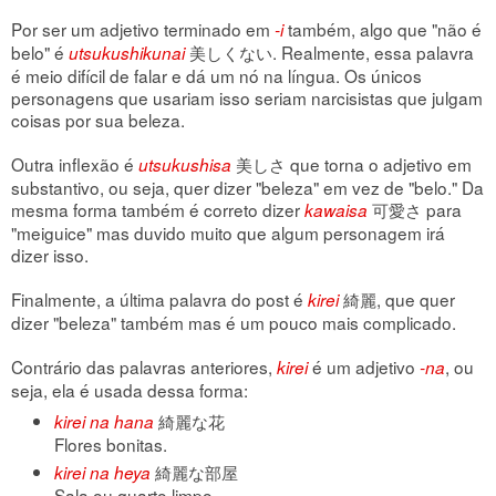
Por ser um adjetivo terminado em
também, algo que "não é
-i
belo" é
美しくない. Realmente, essa palavra
utsukushikunai
é meio difícil de falar e dá um nó na língua. Os únicos
personagens que usariam isso seriam narcisistas que julgam
coisas por sua beleza.
Outra inflexão é
美しさ que torna o adjetivo em
utsukushisa
substantivo, ou seja, quer dizer "beleza" em vez de "belo." Da
mesma forma também é correto dizer
可愛さ para
kawaisa
"meiguice" mas duvido muito que algum personagem irá
dizer isso.
Finalmente, a última palavra do post é
綺麗, que quer
kirei
dizer "beleza" também mas é um pouco mais complicado.
Contrário das palavras anteriores,
é um adjetivo
, ou
kirei
-na
seja, ela é usada dessa forma:
綺麗な花
kirei na hana
Flores bonitas.
綺麗な部屋
kirei na heya
Sala ou quarto limpo.