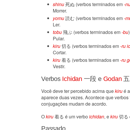
shinu
死ぬ (verbos terminados em
-n
Morrer.
yomu
読む (verbos terminados em
-m
Ler.
tobu
飛ぶ (verbos terminados em
-bu
)
Pular.
kiru
切る (verbos terminados em
-ru
i
Cortar.
kiru
着る (verbos terminados em
-ru
g
Vestir.
Verbos
Ichidan
一段 e
Godan
五
Você deve ter percebido acima que
kiru
é a
aparece duas vezes. Acontece que verbos
conjugações mudam de acordo.
O
kiru
着る é um verbo
ichidan
, e
kiru
切る é
Passado