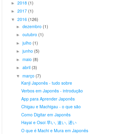
2018
(1)
►
2017
(1)
►
2016
(126)
▼
dezembro
(1)
►
outubro
(1)
►
julho
(1)
►
junho
(5)
►
maio
(8)
►
abril
(3)
►
março
(7)
▼
Kanji Japonês - tudo sobre
Verbos em Japonês - introdução
App para Aprender Japonês
Chigau e Machigau - o que são
Como Digitar em Japonês
Hayai e Osoi 早い, 速い, 遅い
O que é Machi e Mura em Japonês