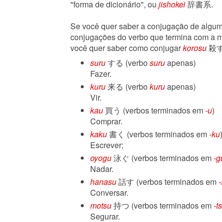
"forma de dicionário", ou
jishokei
辞書系.
Se você quer saber a conjugação de algum 
conjugações do verbo que termina com a m
você quer saber como conjugar
korosu
殺す,
suru
する (verbo
suru
apenas)
Fazer.
kuru
来る (verbo
kuru
apenas)
Vir.
kau
買う (verbos terminados em
-u
)
Comprar.
kaku
書く (verbos terminados em
-ku
Escrever;
oyogu
泳ぐ (verbos terminados em
-g
Nadar.
hanasu
話す (verbos terminados em
Conversar.
motsu
持つ (verbos terminados em
-t
Segurar.