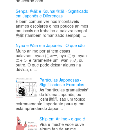
de acordo com ...
Senpai 先輩 e Kouhai 後輩 - Significado
em Japonês e Diferenças
É bem comum ver nos incontáveis
animes escolares e nos poucos animes
em locais de trabalho a palavra senpai
先輩 (também romanizado sempai), ...
Nyaa e Wan em Japonês - O que são
Muito anime por aí tem essas
palavras: nyaa にゃー, nya にゃ, nyan
ニャン e raramente um wan わん ou
outro. O que pode deixar alguns na
dúvida, o ...
Partículas Japonesas -
Significados e Exemplos
As "partículas gramaticais"
do idioma Japonês, ou
joshi 助詞, são um tópico
extremamente importante para quem
está aprendendo Japon...
Ship em Anime - o que é
Vira e meche você ouve
algum fan de anime