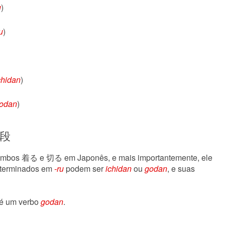
u
)
u
)
chidan
)
odan
)
段
mbos 着る e 切る em Japonês, e mais importantemente, ele
 terminados em
-ru
podem ser
ichidan
ou
godan
, e suas
 um verbo
godan
.