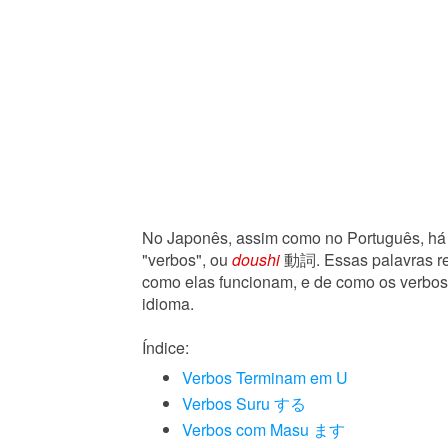
No Japonês, assim como no Português, há 
"verbos", ou
doushi
動詞. Essas palavras re
como elas funcionam, e de como os verbos
idioma.
Índice:
Verbos Terminam em U
Verbos Suru する
Verbos com Masu ます