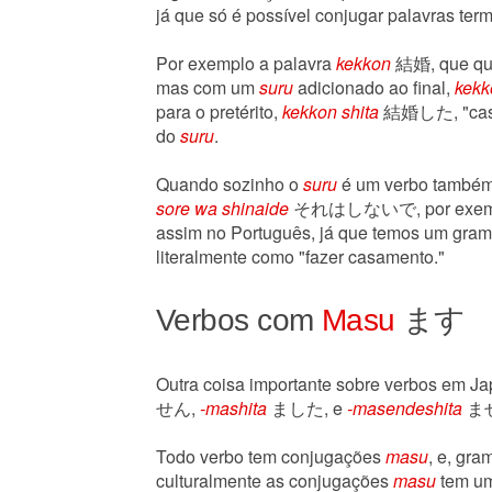
já que só é possível conjugar palavras te
Por exemplo a palavra
kekkon
結婚, que quer
mas com um
suru
adicionado ao final,
kekk
para o pretérito,
kekkon shita
結婚した, "casei
do
suru
.
Quando sozinho o
suru
é um verbo também, 
sore wa shinaide
それはしないで, por exemplo, s
assim no Português, já que temos um gramá
literalmente como "fazer casamento."
Verbos com
Masu
ます
Outra coisa importante sobre verbos em Ja
せん,
-mashita
ました, e
-masendeshita
ませ
Todo verbo tem conjugações
masu
, e, gr
culturalmente as conjugações
masu
tem um 