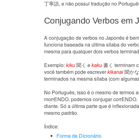
丁寧語, e não possui tradução no Português o
Conjugando Verbos em 
A conjugação de verbos no Japonês é bem
funciona baseada na última sílaba do verb
mesma para qualquer dois verbos termina
Exemplo:
kiku
聞く e
kaku
書く terminam 
você também pode escrever
kikanai
聞かない. 
terminados na mesma sílaba (com alguma
No Português, isso é o mesmo de termos 
morrENDO, podemos conjugar corrENDO. Pa
diante. Só a última parte que é inflexionad
mesmo padrão.
Índice:
Forma de Dícionário