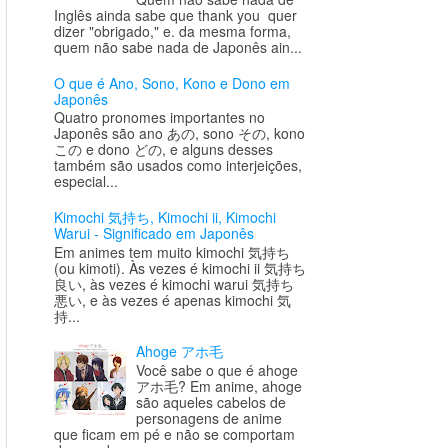
Inglês ainda sabe que thank you quer
dizer "obrigado," e. da mesma forma,
quem não sabe nada de Japonês ain...
O que é Ano, Sono, Kono e Dono em
Japonês
Quatro pronomes importantes no
Japonês são ano あの, sono その, kono
この e dono どの, e alguns desses
também são usados como interjeições,
especial...
Kimochi 気持ち, Kimochi ii, Kimochi
Warui - Significado em Japonês
Em animes tem muito kimochi 気持ち
(ou kimoti). Às vezes é kimochi ii 気持ち
良い, às vezes é kimochi warui 気持ち
悪い, e às vezes é apenas kimochi 気
持...
Ahoge アホ毛
Você sabe o que é ahoge
アホ毛? Em anime, ahoge
são aqueles cabelos de
personagens de anime
que ficam em pé e não se comportam