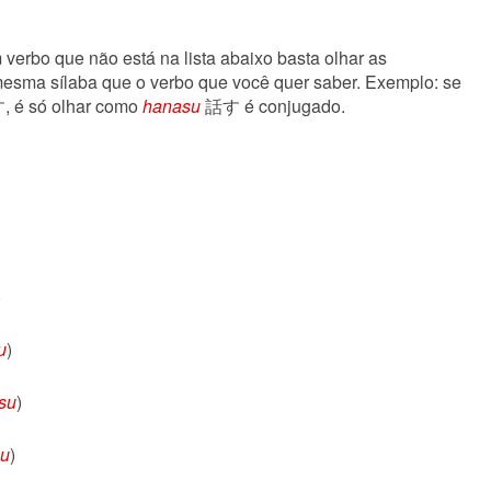
verbo que não está na lista abaixo basta olhar as
esma sílaba que o verbo que você quer saber. Exemplo: se
 é só olhar como
hanasu
話す é conjugado.
)
u
)
-su
)
su
)