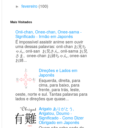
fevereiro
(100)
►
Mais Visitados
Onii-chan, Onee-chan, Onee-sama -
Significado - Irmão em Japonês
É impossível assistir anime sem ouvir
uma dessas palavras: onii-chan お兄ち
ゃん, onii-san お兄さん, onii-sama お兄
さま, onee-chan お姉ちゃん, onee-san
お姉...
Direções e Lados em
Japonês
Esquerda, direita, para
cima, para baixo, para
frente, para trás, leste,
oeste, norte e sul. Tantas palavras para
lados e direções que quase...
Arigato ありがとう,
Arigatou, Doumo -
Significado - Como Dizer
Obrigado em Japonês
Quem não sabe nada de