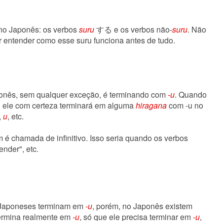
 no Japonês: os verbos
suru
する e os verbos não-
suru
. Não
r entender como esse suru funciona antes de tudo.
ponês, sem qualquer exceção, é terminando com
-u
. Quando
, ele com certeza terminará em alguma
hiragana
com -u no
,
u
, etc.
 é chamada de infinitivo. Isso seria quando os verbos
ender", etc.
s Japoneses terminam em
-u
, porém, no Japonês existem
ermina realmente em
-u
, só que ele precisa terminar em
-u
,