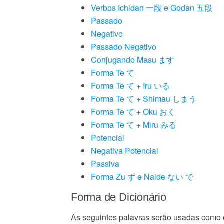
Verbos Ichidan 一段 e Godan 五段
Passado
Negativo
Passado Negativo
Conjugando Masu ます
Forma Te て
Forma Te て + Iru いる
Forma Te て + Shimau しまう
Forma Te て + Oku おく
Forma Te て + Miru みる
Potencial
Negativa Potencial
Passiva
Forma Zu ず e Naide ない で
Forma de Dicionário
As seguintes palavras serão usadas como e