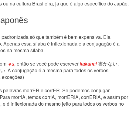
u na cultura Brasileira, já que é algo específico do Japão.
Japonês
 padronizada só que também é bem expansiva. Ela
o. Apenas essa sílaba é inflexionada e a conjugação é a
dos na mesma sílaba.
com
-ku
, então se você pode escrever
kakanai
書かない,
A conjugação é a mesma para todos os verbos
s exceções)
as palavras morrER e corrER. Se podemos conjugar
ra morrIA, temos corrIA, morrERIA, corrERIA, e assim por
a, e é inflexionada do mesmo jeito para todos os verbos no