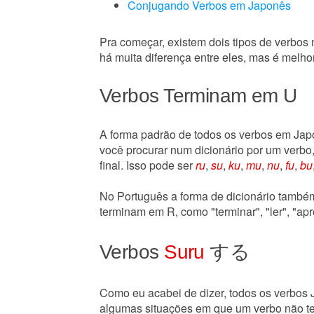
Conjugando Verbos em Japonês
Pra começar, existem dois tipos de verbos
há muita diferença entre eles, mas é melho
Verbos Terminam em U
A forma padrão de todos os verbos em Ja
você procurar num dicionário por um verbo
final. Isso pode ser
ru
,
su
,
ku
,
mu
,
nu
,
fu
,
bu
No Português a forma de dicionário também
terminam em R, como "terminar", "ler", "apr
Verbos
Suru
する
Como eu acabei de dizer, todos os verbo
algumas situações em que um verbo não t