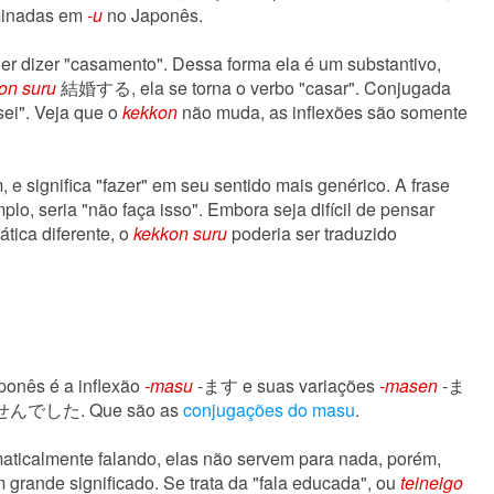
rminadas em
-u
no Japonês.
 dizer "casamento". Dessa forma ela é um substantivo,
on suru
結婚する, ela se torna o verbo "casar". Conjugada
". Veja que o
kekkon
não muda, as inflexões são somente
e significa "fazer" em seu sentido mais genérico. A frase
eria "não faça isso". Embora seja difícil de pensar
tica diferente, o
kekkon suru
poderia ser traduzido
ponês é a inflexão
-masu
-ます e suas variações
-masen
-ま
んでした. Que são as
conjugações do masu
.
amaticalmente falando, elas não servem para nada, porém,
grande significado. Se trata da "fala educada", ou
teineigo